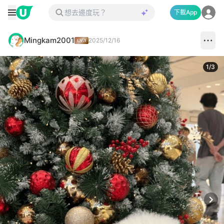
下載App
Mingkam2001
2025/12/16
1
/
3
Next