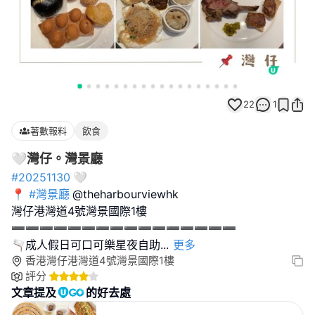
22
1
著數報料
飲食
🤍灣仔。灣景廳
#20251130
🤍
📍
#灣景廳
@theharbourviewhk
灣仔港灣道4號灣景國際1樓
➖➖➖➖➖➖➖➖➖➖➖➖➖➖➖➖
🫗成人假日可口可樂星夜自助
...
更多
香港灣仔港灣道4號灣景國際1樓
評分
文章提及
的好去處