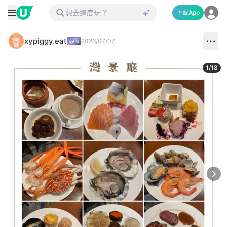
下載App
xypiggy.eat
2026/07/07
1
/
18
Next