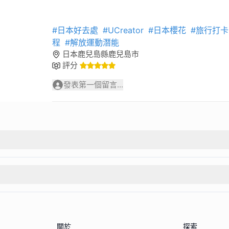
#日本好去處
#UCreator
#日本櫻花
#旅行打卡
程
#解放運動潛能
日本鹿兒島縣鹿兒島市
評分
發表第一個留言...
關於
探索