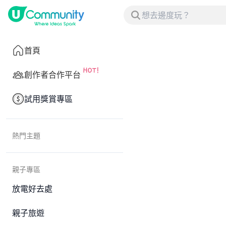
首頁
創作者合作平台
試用獎賞專區
熱門主題
親子專區
放電好去處
親子旅遊