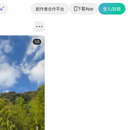
下載App
創作者合作平台
登入/註冊
1
/
2
即睇更多社