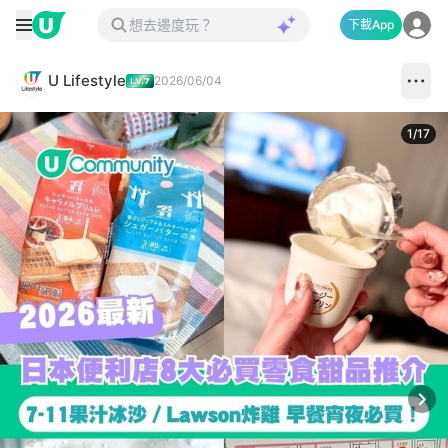
下載App
U Lifestyle
2026/06/04
1
/
17
Next