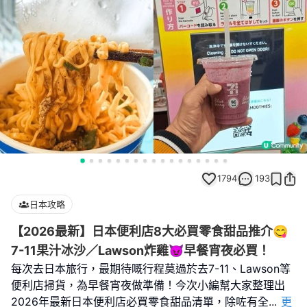
1794
193
日本攻略
【2026最新】日本便利店8大必買零食甜品推介😋
7-11果汁冰沙／Lawson炸雞😈早餐宵夜必買！
每次去日本旅行，最期待嘅行程莫過於去7-11、Lawson等
便利店掃貨，為早餐宵夜做準備！今次小編幫大家整理出
2026年最新日本便利店必買零食甜品清單，除咗有全
...
更