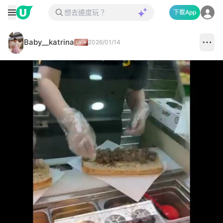
下載App
Baby__katrina
2026/01/14