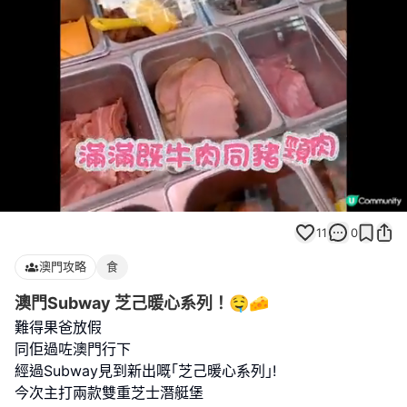
Loaded
:
Unmute
100.00%
11
0
澳門攻略
食
澳門Subway 芝己暖心系列！🤤🧀
難得果爸放假
同佢過咗澳門行下
經過Subway見到新出嘅｢芝己暖心系列｣!
今次主打兩款雙重芝士潛艇堡