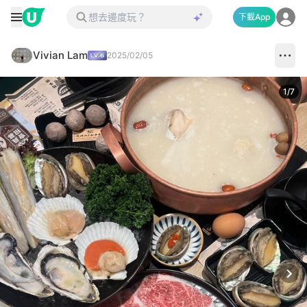
下載App
Vivian Lam
2025/02/05
1
/
7
Next