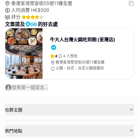
香港荃灣眾安街55號11樓全層
人均消費
HK$
500
評分
文章提及
的好去處
牛大人台灣火鍋吃到飽 (荃灣店)
4
4
人想去
香港荃灣眾安街55號11樓全層
火鍋、台式、台式火鍋放題店
發表第一個留言...
社群主題
熱門地點