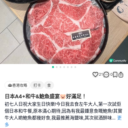
21
0
香港攻略
打卡
食
日本A4+和牛&鮑魚盛宴🐷好滿足！
初七人日祝大家生日快樂!今日我去食左牛大人,第一次試佢
個日本和牛餐,原本滿心期待,因為有我最鍾意食嘅鮑魚!其實
牛大人啲鮑魚都幾好食,我最推薦海鹽味,其次就酒醉味
...
更
多