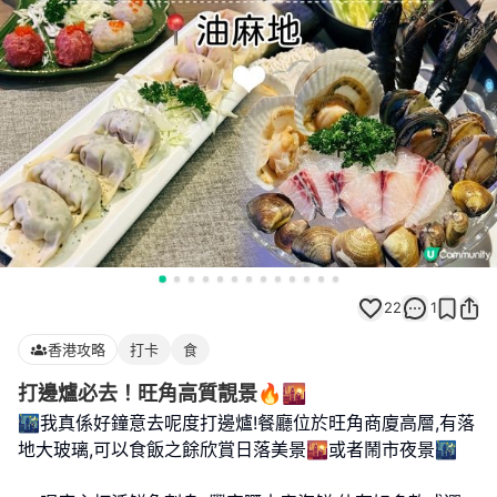
22
1
香港攻略
打卡
食
打邊爐必去！旺角高質靚景🔥🌇
🌃我真係好鐘意去呢度打邊爐!餐廳位於旺角商廈高層,有落
地大玻璃,可以食飯之餘欣賞日落美景🌇或者鬧市夜景🌃