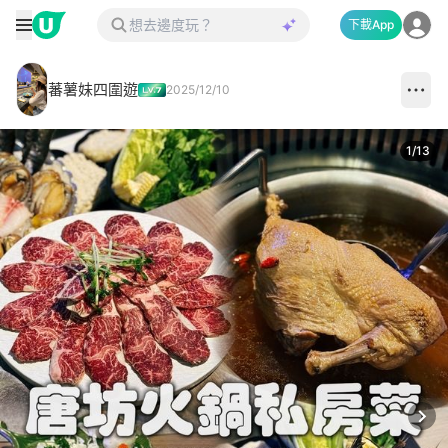
下載App
蕃薯妹四圍遊
2025/12/10
1
/
13
Next