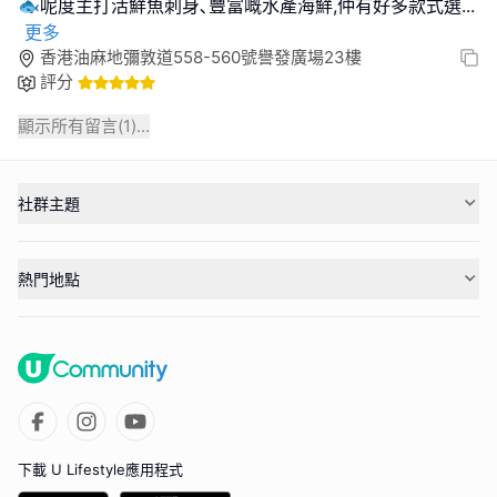
🐟呢度主打活鮮魚刺身､豐富嘅水產海鮮,仲有好多款式選
...
更多
香港油麻地彌敦道558-560號譽發廣場23樓
評分
顯示所有留言(
1
)...
社群主題
熱門地點
下載 U Lifestyle應用程式