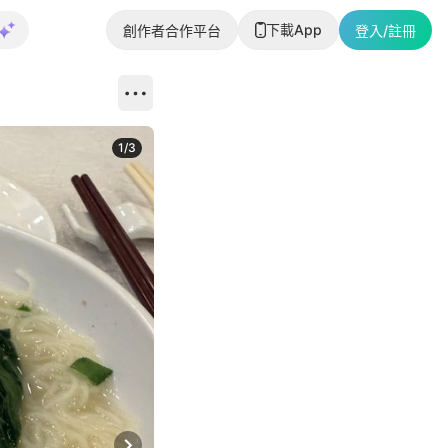
下載App
創作者合作平台
登入/註冊
1
/
3