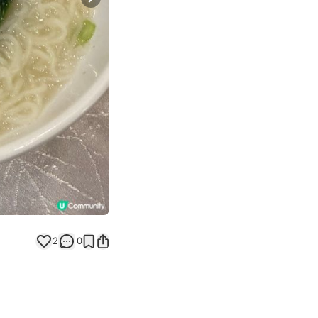
Next slide
2
0