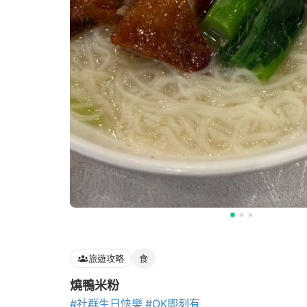
旅遊攻略
食
燒鴨米粉
#社群生日快樂
#OK即刻有