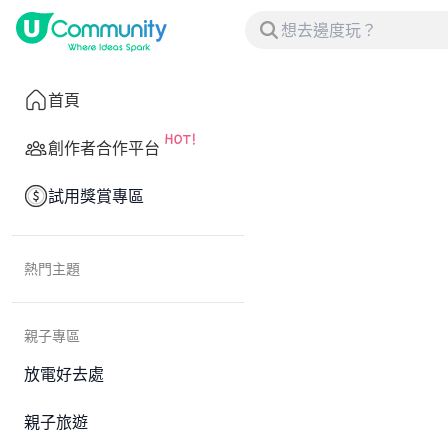
首頁
創作者合作平台
試用獎賞專區
熱門主題
親子專區
放電好去處
親子旅遊