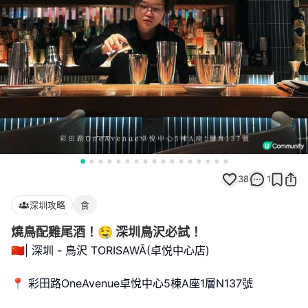
38
1
深圳攻略
食
燒鳥配雞尾酒！🤤 深圳鳥沢必試！
🇨🇳| 深圳 - 鳥沢 TORISAWĀ(卓悦中心店)
📍 彩田路OneAvenue卓悅中心5棟A座1層N137號