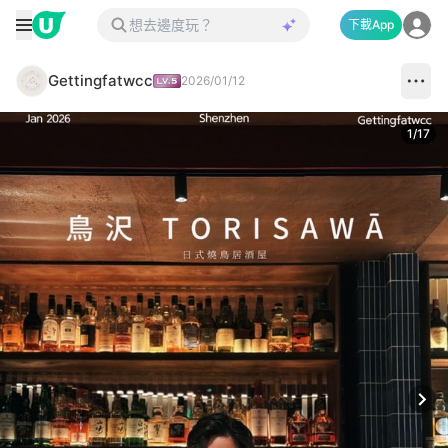
下載App
Gettingfatwcc
2026/01/12
1
/
17
Next