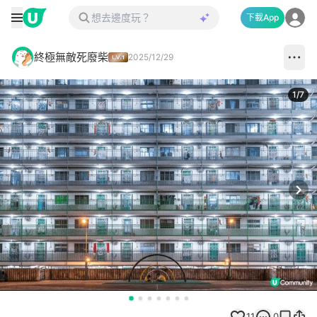
下載App
終極無敵死廢柴
2025/12/29
1
/
7
Next
11
0