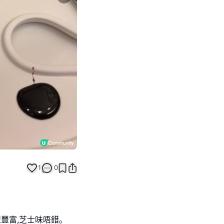
Next slide
1
0
豐富,芝士味唔錯｡