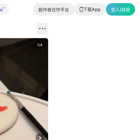
下載App
創作者合作平台
登入/註冊
1
/
4