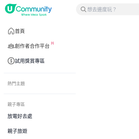
首頁
創作者合作平台
試用獎賞專區
熱門主題
親子專區
放電好去處
親子旅遊