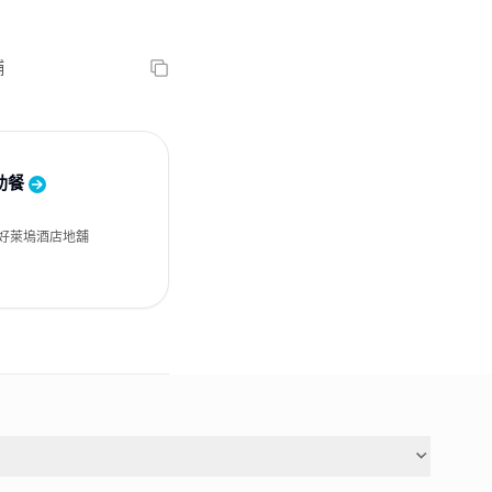
舖
助餐
好萊塢酒店地舖