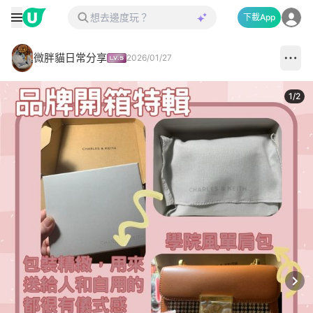
下載App
微胖貓日常分享
2026/01/27
1
/
2
Next