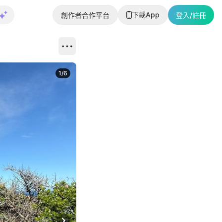
下載App
創作者合作平台
登入/註冊
1
/
6