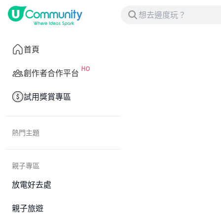
首頁
創作者合作平台
試用獎賞專區
熱門主題
親子專區
放電好去處
親子旅遊