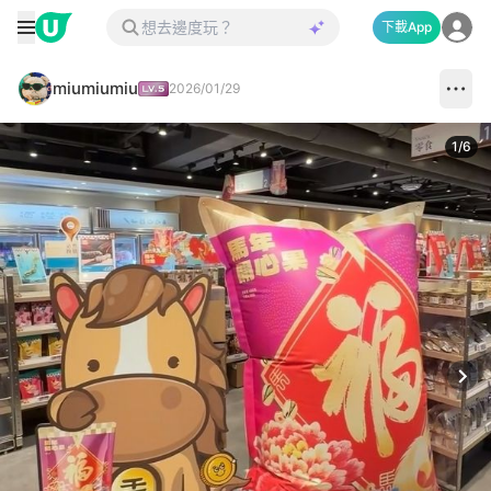
下載App
miumiumiu
2026/01/29
1
/
6
Next