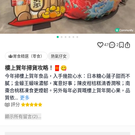
47
2
胃食精選（零食）
熱氣仔女
樓上賀年掃貨攻略！🧧😋
今年掃樓上賀年食品，入手幾款心水：日本糖心蓮子甜而不
膩；金蠔王蠔味濃郁，寓意好事；陳皮柑桔糕清香潤喉；南
棗合桃糕凍食更煙韌。另外每年必買嘅樓上賀年開心果，品
質依
...
更多
評分
顯示所有留言(
2
)...