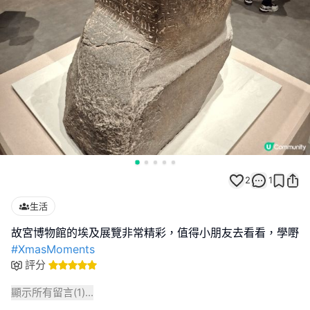
2
1
生活
#XmasMoments
評分
顯示所有留言(
1
)...