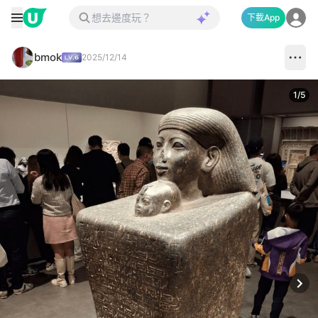
下載App
bmok
2025/12/14
1
/
5
Next