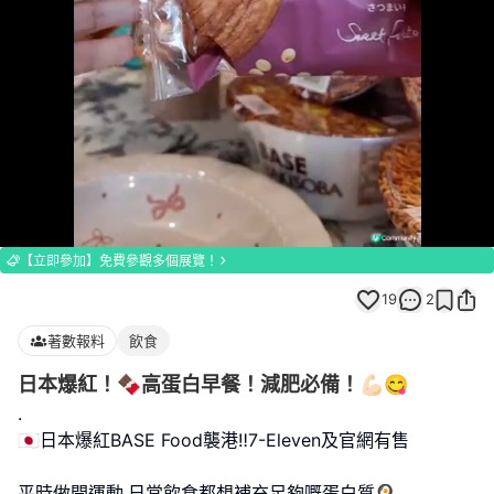
Loaded
:
Unmute
100.00%
【立即參加】免費參觀多個展覽！
19
2
著數報料
飲食
日本爆紅！🍫高蛋白早餐！減肥必備！💪🏻😋
.
🇯🇵日本爆紅BASE Food襲港‼️7-Eleven及官網有售
平時做開運動,日常飲食都想補充足夠嘅蛋白質🍳