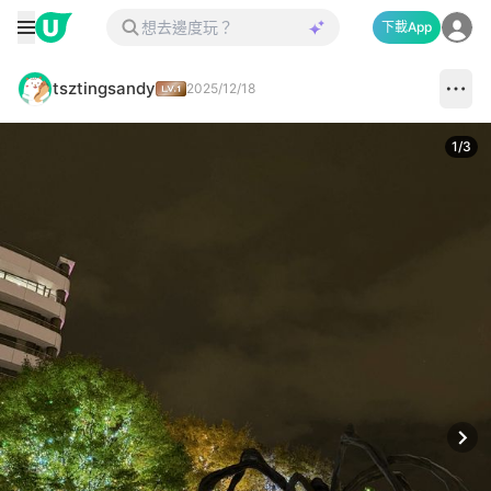
下載App
tsztingsandy
2025/12/18
1
/
3
Next