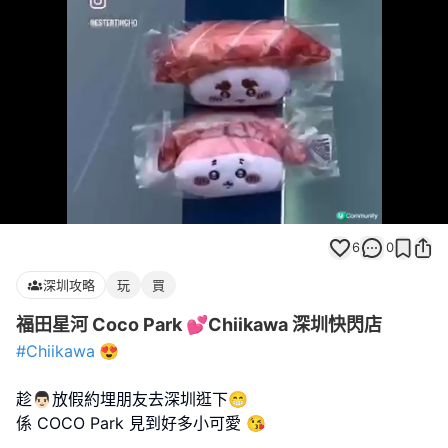
Loaded
:
Unmute
100.00%
6
0
深圳攻略
玩
買
福田星河 Coco Park 💕Chiikawa 深圳快閃店
#Chiikawa
😍
趁👨🏻放假約埋朋友去深圳逛下😁
係 COCO Park 見到好多小可愛 😘