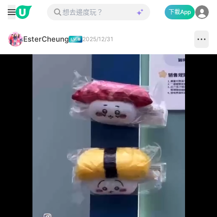
下載App
EsterCheung
2025/12/31