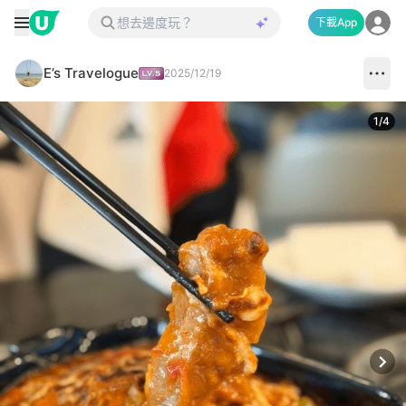
下載App
E’s Travelogue
2025/12/19
1
/
4
Next