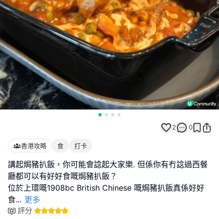
2
0
香港攻略
食
打卡
講起焗豬扒飯，你可能會諗起大家樂. 但係你有冇諗過西餐
廳都可以有好好食嘅焗豬扒飯？
位於上環嘅1908bc British Chinese 嘅焗豬扒飯真係好好
食
...
更多
評分