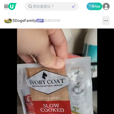
下載App
3DogsFamily
2025/12/30