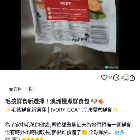
Loaded
:
Unmute
100.00%
14
0
寵物
狗
毛孩鮮食新選擇！澳洲慢煮鮮食包 🐶🍖
✨毛孩鮮食新選擇 | IVORY COAT 冷凍慢煮鮮食✨
為了家中毛孩的健康,再忙都盡量每天為她們預備一餐鮮食,
但有時外出時間較長,就很難預備了😕,全球領先
...
更多
評分