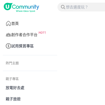
首頁
創作者合作平台
試用獎賞專區
熱門主題
親子專區
放電好去處
親子旅遊