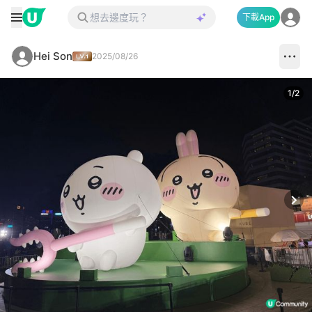
下載App
Hei Son
2025/08/26
1
/
2
Next