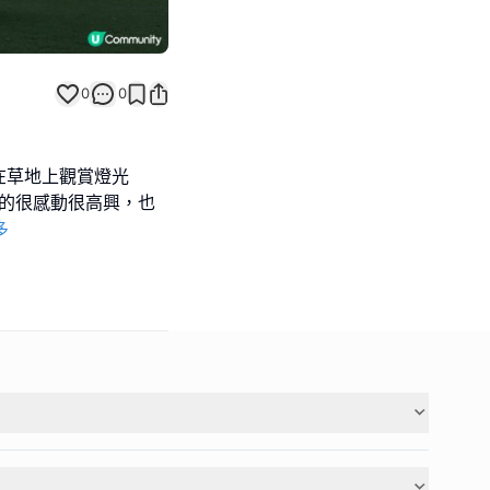
0
0
在草地上觀賞燈光
看的很感動很高興，也
多