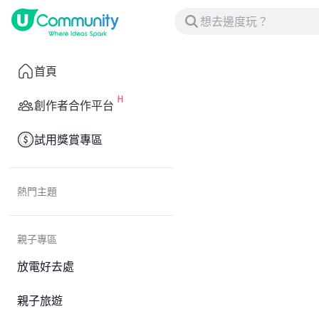
首頁
創作者合作平台
試用獎賞專區
熱門主題
親子專區
放電好去處
親子旅遊