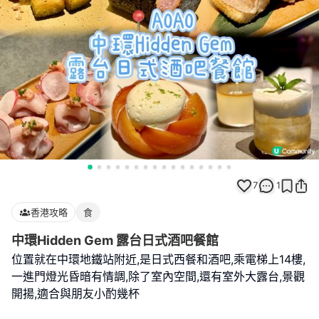
7
1
香港攻略
食
中環Hidden Gem 露台日式酒吧餐館
位置就在中環地鐵站附近,是日式西餐和酒吧,乘電梯上14樓,
一進門燈光昏暗有情調,除了室內空間,還有室外大露台,景觀
開揚,適合與朋友小酌幾杯