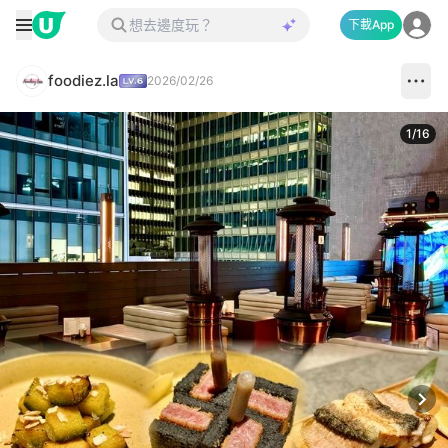
下載App
foodiez.la
2026/02/26
1
/
16
Next