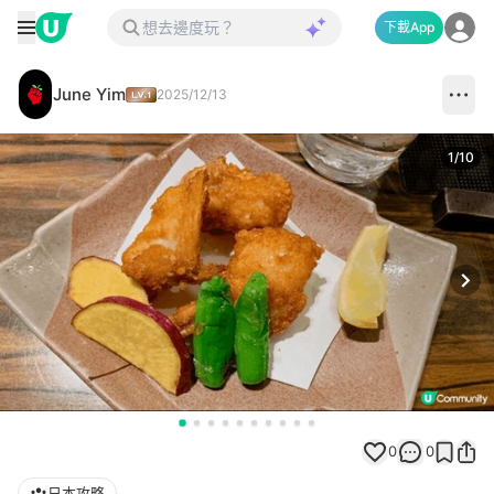
下載App
June Yim
2025/12/13
1
/
10
Next
0
0
日本攻略