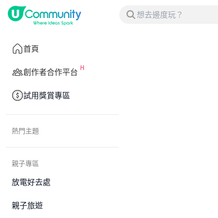
首頁
創作者合作平台
試用獎賞專區
熱門主題
親子專區
放電好去處
親子旅遊