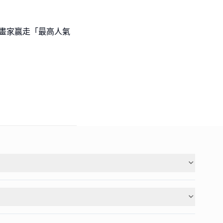
l級小畫家贏走「最高人氣