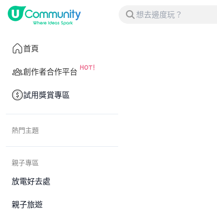
首頁
創作者合作平台
試用獎賞專區
熱門主題
親子專區
放電好去處
親子旅遊