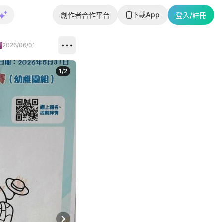
下載App
創作者合作平台
登入/註冊
2026/06/01
1
/
2
即睇更多社