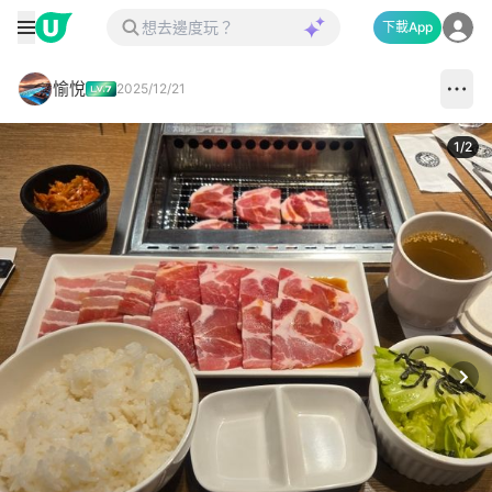
下載App
愉悅
2025/12/21
1
/
2
Next