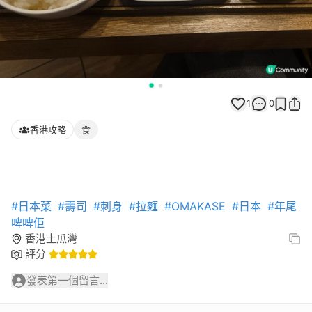
1
0
香港攻略
食
#日本菜
#壽司
#刺身
#拉麵
#OMAKASE
#日本
#年尾
啤啤佢
香港土瓜灣
評分
發表第一個留言...