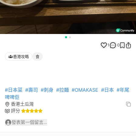
1
0
香港攻略
食
#日本菜
#壽司
#刺身
#拉麵
#OMAKASE
#日本
#年尾
啤啤佢
香港土瓜灣
評分
發表第一個留言...