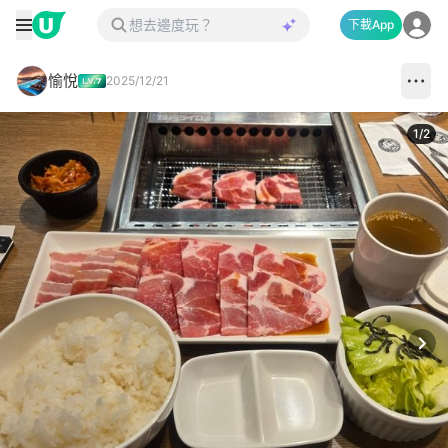
下載App
愉悅
2025/12/21
1
/
2
Next