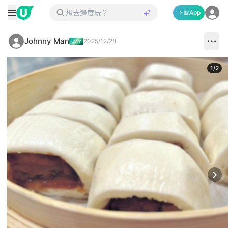
下載App
Johnny Man
2025/12/28
1
/
2
Next