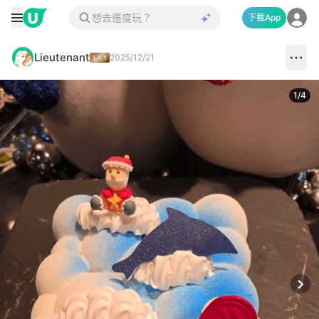
下載App
Lieutenant
2025/12/21
1
/
4
Next