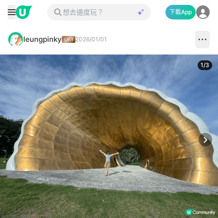
下載App
leungpinky
2026/01/01
1
/
3
Next