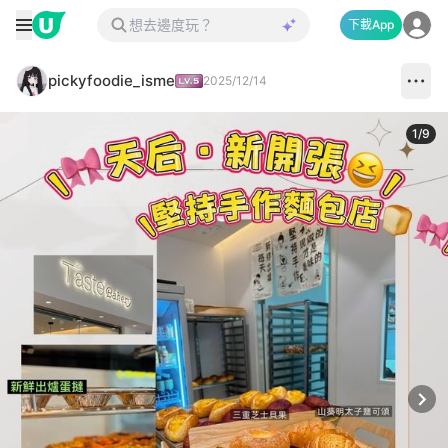
下載App
pickyfoodie_isme
2025/12/14
1
/
9
Next