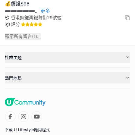
💰價錢$98
➖➖➖➖➖
...
更多
香港銅鑼灣銀幕街29號號
評分
顯示所有留言(
1
)...
社群主題
熱門地點
下載 U Lifestyle應用程式