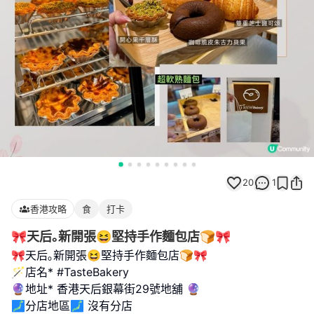
20
1
香港攻略
食
打卡
🎀天后｡新開張😆堅持手作麵包店🍞🎀
🎀天后｡新開張😆堅持手作麵包店🍞🎀
🪄店名* #TasteBakery
🔮地址* 香港天后銀幕街29號地舖 🔮
🗾分店地區🗾 沒有分店