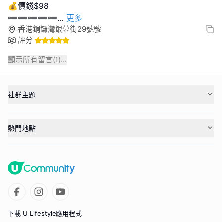
💰價錢$98
➖➖➖➖➖
...
更多
香港銅鑼灣銀幕街29號號
評分
顯示所有留言(
1
)...
社群主題
熱門地點
下載 U Lifestyle應用程式