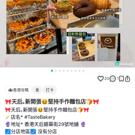
20
1
香港攻略
食
打卡
🎀天后｡新開張😆堅持手作麵包店🍞🎀
🎀天后｡新開張😆堅持手作麵包店🍞🎀
🪄店名* #TasteBakery
🔮地址* 香港天后銀幕街29號地舖 🔮
🗾分店地區🗾 沒有分店