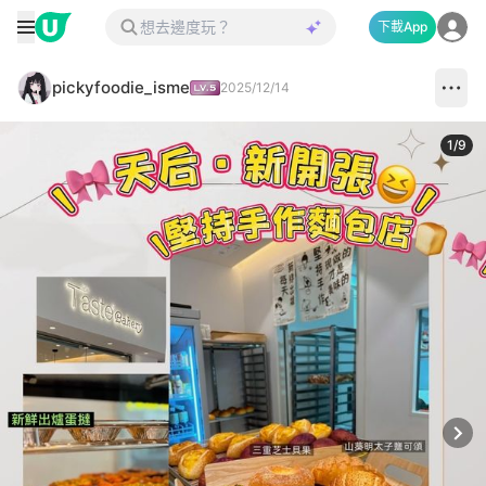
下載App
pickyfoodie_isme
2025/12/14
1
/
9
Next