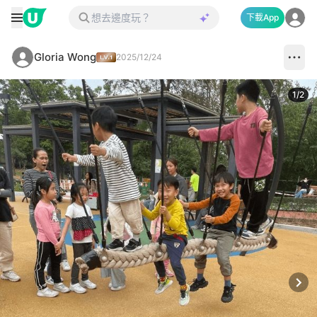
下載App
Gloria Wong
2025/12/24
1
/
2
Next