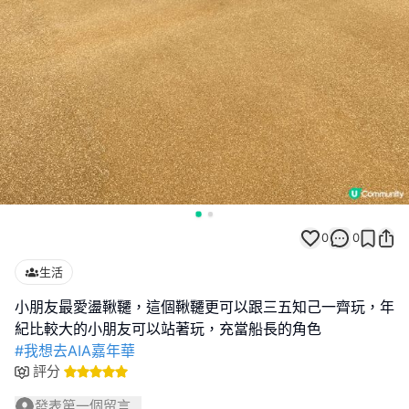
0
0
生活
小朋友最愛盪鞦韆，這個鞦韆更可以跟三五知己一齊玩，年
#我想去AIA嘉年華
評分
發表第一個留言...