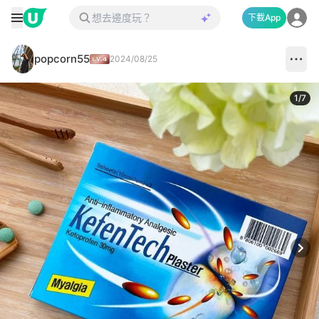
下載App
popcorn55
2024/08/25
1
/
7
Next