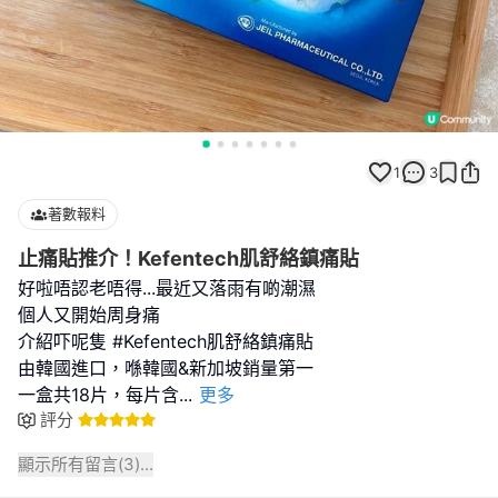
1
3
著數報料
止痛貼推介！Kefentech肌舒絡鎮痛貼
好啦唔認老唔得...最近又落雨有啲潮濕
個人又開始周身痛
介紹吓呢隻 #Kefentech肌舒絡鎮痛貼
由韓國進口，喺韓國&新加坡銷量第一
一盒共18片，每片含
...
更多
評分
顯示所有留言(
3
)...