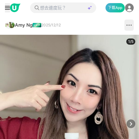
下載App
Amy Ng
2025/12/12
1
/
5
Next