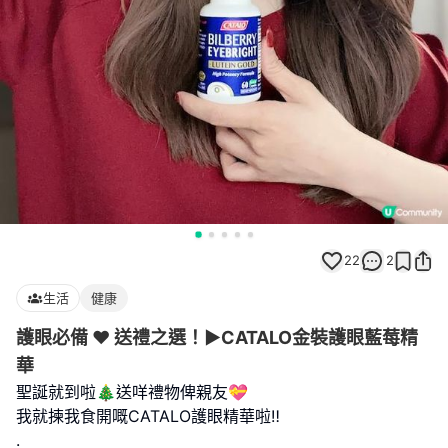
22
2
生活
健康
護眼必備 ♥ 送禮之選！►CATALO金裝護眼藍莓精
華
聖誕就到啦🎄送咩禮物俾親友💝
我就揀我食開嘅CATALO護眼精華啦‼️
.