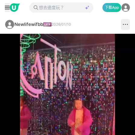
下載App
Newlifewifbb
2026/01/10