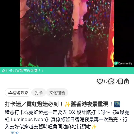
Loaded
:
Unmute
100.00%
打卡即賞超市現金券！
13
0
香港攻略
打卡
文化禮儀
打卡迷／霓虹燈迷必到！✨舊香港夜景重現！🌃
鐘意打卡或霓虹燈迷一定要去 DX 設計館打卡呀～《璀璨霓
虹 Luminous Neon》真係將舊日香港夜景再一次點亮，行
...
更多