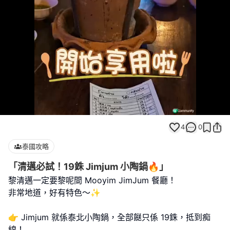
Loaded
:
Unmute
100.00%
4
0
泰國攻略
「清邁必試！19銖 Jimjum 小陶鍋🔥」
黎清邁一定要黎呢間 Mooyim JimJum 餐廳！
非常地道，好有特色～✨
👉 Jimjum 就係泰北小陶鍋，全部餸只係 19銖，抵到痴
線！