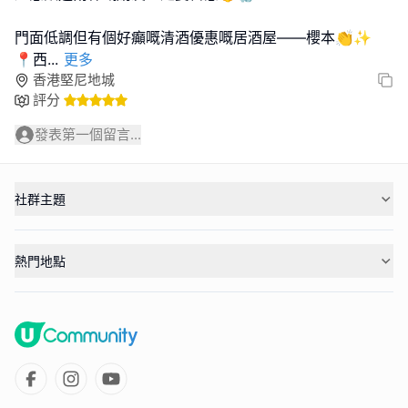
門面低調但有個好癲嘅清酒優惠嘅居酒屋——櫻本👏✨
📍西
...
更多
香港堅尼地城
評分
發表第一個留言...
社群主題
熱門地點