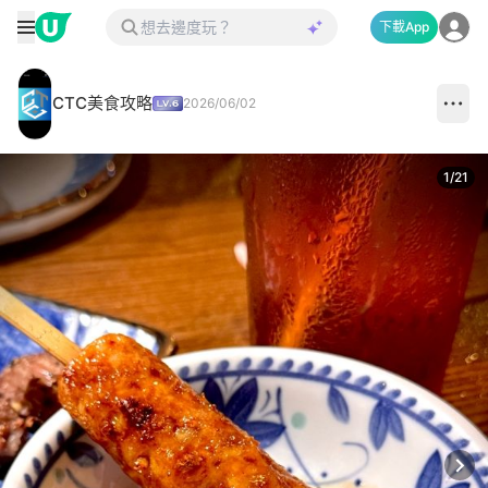
下載App
CTC美食攻略
2026/06/02
1
/
21
Next