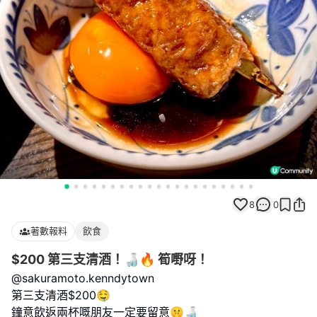
8
0
著數報料
飲食
$200 第三支清酒！🍶🔥 筍嘢呀！
@sakuramoto.kenndytown
第三支清酒$200🤤
鐘意飲返兩杯嘅朋友一定要留意🤫🍶