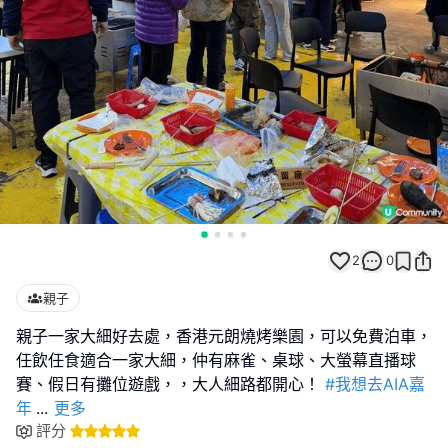
2
0
親子
親子一家大細好去處，香港元朗燒烤樂園，可以免費泊車，
任飲任食適合一家大細，仲有麻雀、桌球、大螢幕直播球
賽、假日有攤位遊戲，，大人細路都開心！
#我想去AIA嘉
年
...
更多
評分