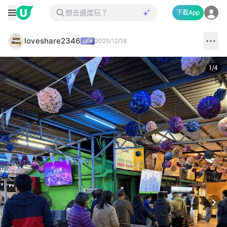
下載App
loveshare2346
2025/12/18
1
/
4
Next