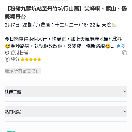
【粉嶺九龍坑站至丹竹坑行山篇】尖峰峒、龍山、鶴
藪觀景台
2月7日 (星期六)(農曆：十二月二十) 16~22度 天陰🌥
今日簡單得兩個人行，快靚正，加上天氣麻麻地無乜影相
😅翻炒路線，執執佢改改佢，又變成一條新路線😂
...
更多
香港粉嶺
評分
顯示所有留言(
3
)...
社群主題
熱門地點