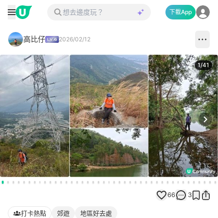
下載App
高比仔
2026/02/12
1
/
41
Next
66
3
打卡熱點
郊遊
地區好去處