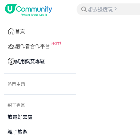
首頁
創作者合作平台
試用獎賞專區
熱門主題
親子專區
放電好去處
親子旅遊