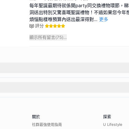
每年聖誕最期待就係開party同交換禮物環節，睇
洞送出特別又驚喜嘅聖誕禮物！不過如果您今年
煩惱點樣喺預算內送出最深得對
...
更多
評分
顯示所有留言(
75
)...
關於
探索
社群最強使用指南
U Lifestyle