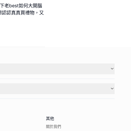
下老best如何大開腦
想認認真真買禮物，又
其他
關於我們