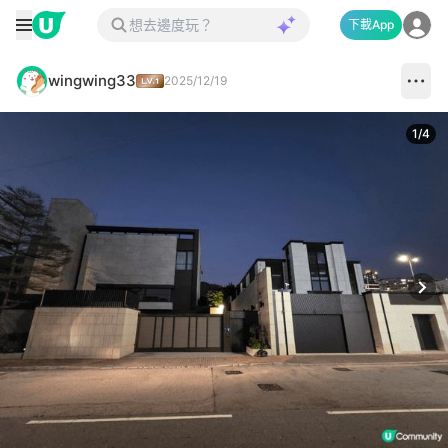
下載App
wingwing33
2025/12/19
1
/
4
Next