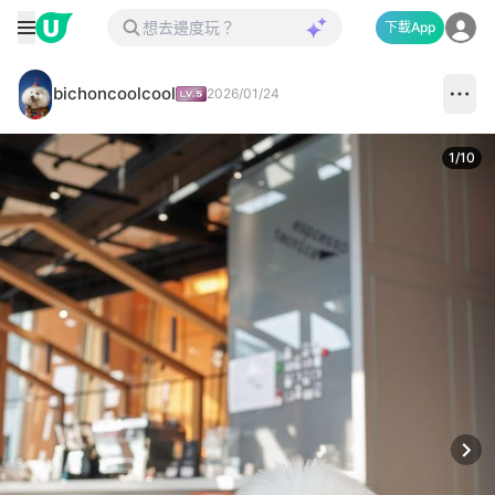
下載App
bichoncoolcool
2026/01/24
1
/
10
Next