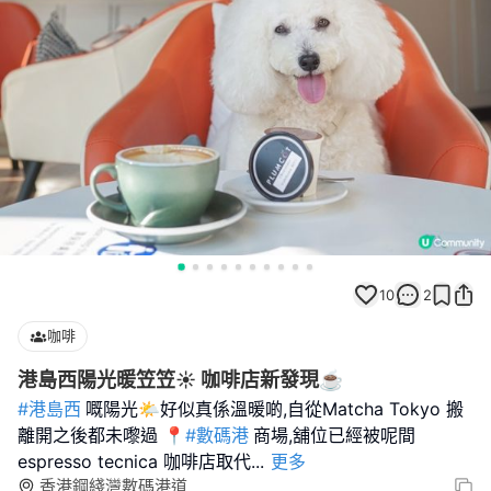
10
2
咖啡
港島西陽光暖笠笠☀️ 咖啡店新發現☕️
#港島西
嘅陽光🌤️好似真係溫暖啲,自從Matcha Tokyo 搬
離開之後都未嚟過 📍
#數碼港
商場,舖位已經被呢間
espresso tecnica 咖啡店取代
...
更多
香港鋼綫灣數碼港道