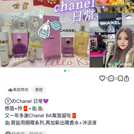
1
0
美妝時尚
美妝
ⓎのChanel 日常💜
修眉+拎🧧+🛍️🛍️
又一年多謝Chanel BA幫我留咗🧧
🛍️買返用開嘅系列,再加新出嘅香水+沖涼液