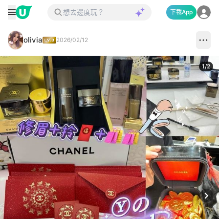
下載App
olivia
2026/02/12
1
/
2
Next