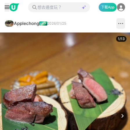
下載App
Applechong
2026/01/25
1
/
13
Next