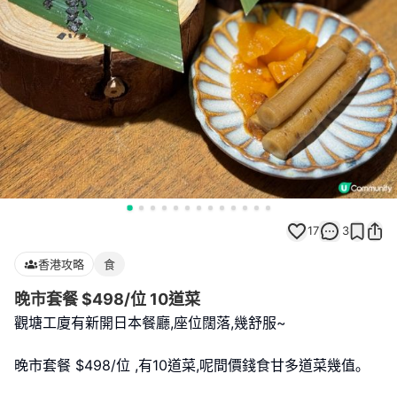
17
3
香港攻略
食
晚市套餐 $498/位 10道菜
觀塘工廈有新開日本餐廳,座位闊落,幾舒服~
晚市套餐 $498/位 ,有10道菜,呢間價錢食甘多道菜幾值｡