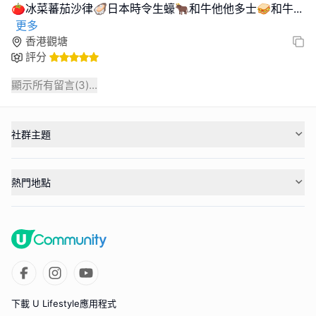
🍅冰菜蕃茄沙律🦪日本時令生蠔🐂和牛他他多士🥪和牛
...
更多
香港觀塘
評分
顯示所有留言(
3
)...
社群主題
熱門地點
下載 U Lifestyle應用程式