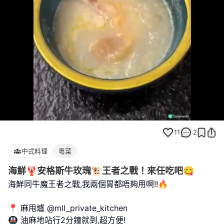
Loaded
:
Unmute
100.00%
11
2
中式料理
粵菜
海鮮🦞安格斯牛玫瑰🐮王者之戰！來任吃吧😋
海鮮同牛魔王者之戰,我兩個胃都唔夠用啊!!🔥
📍 麻甩爐 @mll_private_kitchen
🚇 油麻地站行2分鐘就到,超方便!