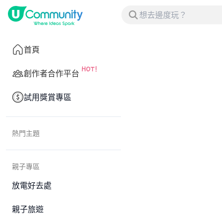
首頁
創作者合作平台
試用獎賞專區
熱門主題
親子專區
放電好去處
親子旅遊