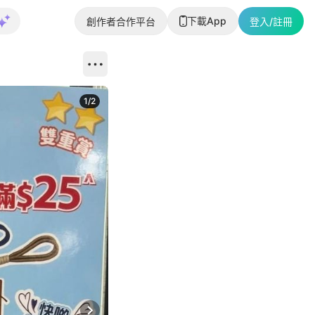
下載App
創作者合作平台
登入/註冊
1
/
2
即睇更多社