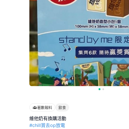
著數報料
飲食
#chill賞去op放電