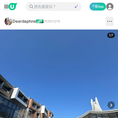
下載App
Deardaphne
2025/12/16
1
/
7
Next