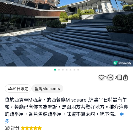
1
0
節日限定
聖誕Moments
位於西貢WM酒店，的西餐廳M square ,這裏平日特設有午
餐，餐廳已有佈置為聖誕，是跟朋友共聚好地方。推介這裏
的疏乎厘，香蕉蕉糖疏乎厘，味道不算太甜，吃下滿
...
更
多
評分